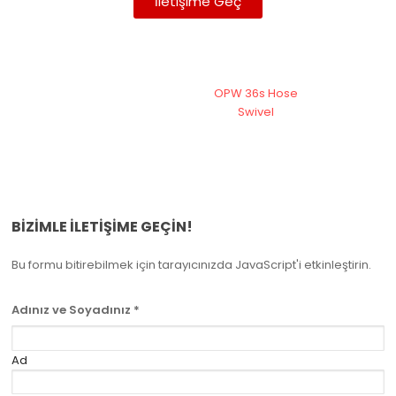
İletişime Geç
OPW 36s Hose
Swivel
BIZIMLE İLETIŞIME GEÇIN!
Bu formu bitirebilmek için tarayıcınızda JavaScript'i etkinleştirin.
Adınız ve Soyadınız
*
Ad