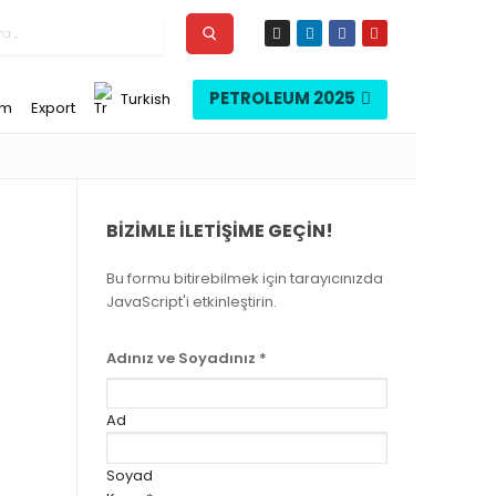
PETROLEUM 2025
Turkish
im
Export
BIZIMLE İLETIŞIME GEÇIN!
Bu formu bitirebilmek için tarayıcınızda
JavaScript'i etkinleştirin.
Adınız ve Soyadınız
*
Ad
Soyad