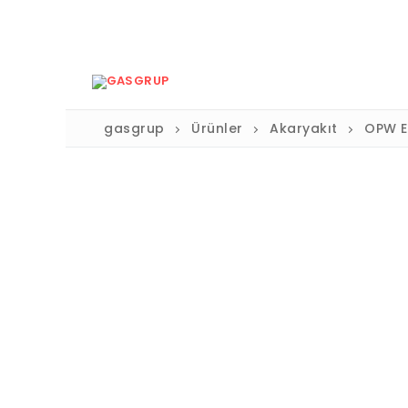
gasgrup
Ürünler
Akaryakıt
OPW E