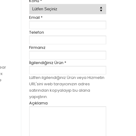
Konu
*
Email
*
Telefon
Firmanız
İlgilendiğiniz Ürün
*
hear
ex
Lütfen ilgilendiğiniz Ürün veya Hizmetin
e
URL'sini web tarayıcınızın adres
satırından kopyalayıp bu alana
yapıştırın.
Açıklama