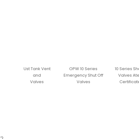
Ust Tank Vent
OPW 10 Series
10 Series S
and
Emergency Shut Off
Valves At
Valves
Valves
Certificat
72